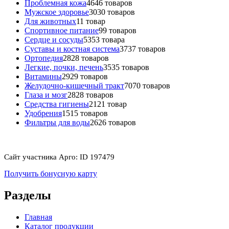
Проблемная кожа
46
46 товаров
Мужское здоровье
30
30 товаров
Для животных
1
1 товар
Спортивное питание
9
9 товаров
Сердце и сосуды
53
53 товара
Суставы и костная система
37
37 товаров
Ортопедия
28
28 товаров
Легкие, почки, печень
35
35 товаров
Витамины
29
29 товаров
Желудочно-кишечный тракт
70
70 товаров
Глаза и мозг
28
28 товаров
Средства гигиены
21
21 товар
Удобрения
15
15 товаров
Фильтры для воды
26
26 товаров
Сайт участника Арго: ID 197479
Получить бонусную карту
Разделы
Главная
Каталог продукции