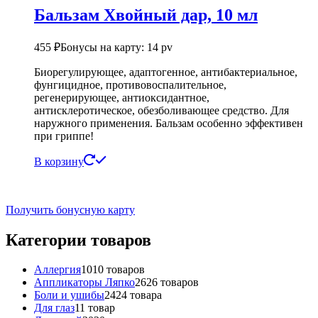
Бальзам Хвойный дар, 10 мл
455
₽
Бонусы на карту: 14 pv
Биорегулирующее, адаптогенное, антибактериальное,
фунгицидное, противовоспалительное,
регенерирующее, антиоксидантное,
антисклеротическое, обезболивающее средство. Для
наружного применения. Бальзам особенно эффективен
при гриппе!
В корзину
Получить бонусную карту
Категории товаров
Аллергия
10
10 товаров
Аппликаторы Ляпко
26
26 товаров
Боли и ушибы
24
24 товара
Для глаз
1
1 товар