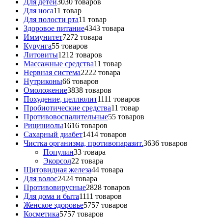
Для детей
30
30 товаров
Для носа
1
1 товар
Для полости рта
1
1 товар
Здоровое питание
43
43 товара
Иммунитет
72
72 товара
Курунга
5
5 товаров
Литовиты
12
12 товаров
Массажные средства
1
1 товар
Нервная система
22
22 товара
Нутриконы
6
6 товаров
Омоложение
38
38 товаров
Похудение, целлюлит
11
11 товаров
Пробиотические средства
1
1 товар
Противовоспалительные
5
5 товаров
Рициниолы
16
16 товаров
Сахарный диабет
14
14 товаров
Чистка организма, противопаразит.
36
36 товаров
Популин
3
3 товара
Экорсол
2
2 товара
Щитовидная железа
4
4 товара
Для волос
24
24 товара
Противовирусные
28
28 товаров
Для дома и быта
11
11 товаров
Женское здоровье
57
57 товаров
Косметика
57
57 товаров