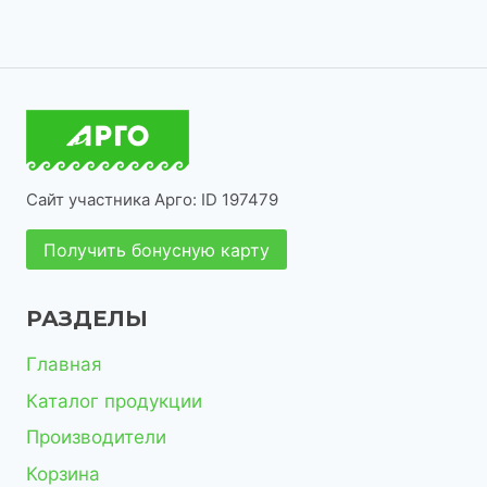
о
о
а
в
т
в
р
в
в
р
а
о
о
а
о
р
в
в
р
в
а
о
р
в
о
Сайт участника Арго: ID 197479
в
Получить бонусную карту
РАЗДЕЛЫ
Главная
Каталог продукции
Производители
Корзина