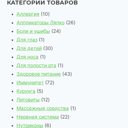
КАТЕГОРИИ ТОВАРОВ
1
Аллергия
10
0
2
Аппликаторы Ляпко
26
т
2
6
Боли и ушибы
24
1
о
4
т
Для глаз
1
т
в
3
т
о
Для детей
30
о
1
а
0
о
в
Для носа
1
в
т
р
т
в
1
а
Для полости рта
1
а
о
о
о
а
т
4
р
Здоровое питание
43
р
в
в
в
7
р
о
3
о
Иммунитет
72
5
а
а
2
а
в
т
в
Курунга
5
т
р
1
р
т
а
о
Литовиты
12
о
2
о
о
р
в
1
Массажные средства
1
в
т
в
в
2
а
т
Нервная система
22
а
о
6
а
2
р
о
Нутриконы
6