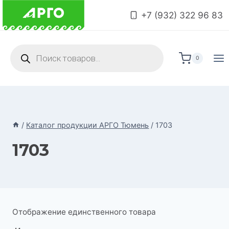
Перейти
+7 (932) 322 96 83
к
содержимому
Поиск
товаров
0
/
Каталог продукции АРГО Тюмень
/
1703
1703
Отображение единственного товара