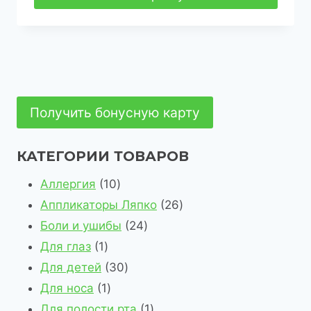
Получить бонусную карту
КАТЕГОРИИ ТОВАРОВ
1
Аллергия
10
0
2
Аппликаторы Ляпко
26
т
2
6
Боли и ушибы
24
1
о
4
т
Для глаз
1
т
в
3
т
о
Для детей
30
о
1
а
0
о
в
Для носа
1
в
т
р
т
в
1
а
Для полости рта
1