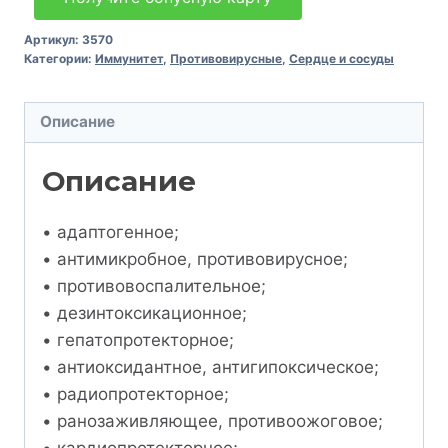
Артикул:
3570
Категории:
Иммунитет
,
Противовирусные
,
Сердце и сосуды
Описание
Описание
• адаптогенное;
• антимикробное, противовирусное;
• противовоспалительное;
• дезинтоксикационное;
• гепатопротекторное;
• антиоксидантное, антигипоксическое;
• радиопротекторное;
• ранозаживляющее, противоожоговое;