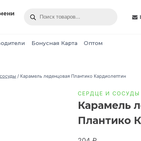
юмени
водители
Бонусная Карта
Оптом
 сосуды
/
Карамель леденцовая Плантико Кардиолептин
СЕРДЦЕ И СОСУДЫ
Карамель 
Плантико 
204
₽