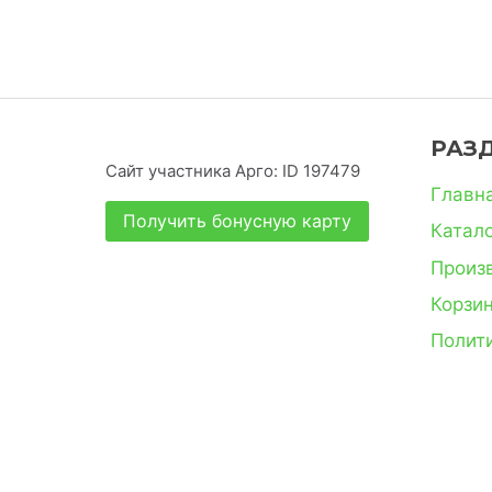
РАЗ
Сайт участника Арго: ID 197479
Главн
Получить бонусную карту
Катал
Произ
Корзи
Полит