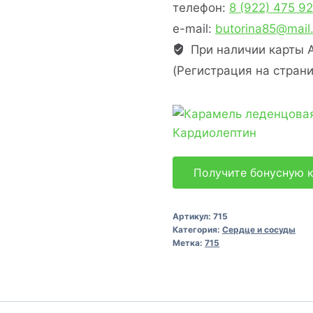
телефон:
8 (922) 475 9
e-mail:
butorina85@mail.
При наличии карты А
(Регистрация на страни
Получите бонусную 
Артикул:
715
Категория:
Сердце и сосуды
Метка:
715