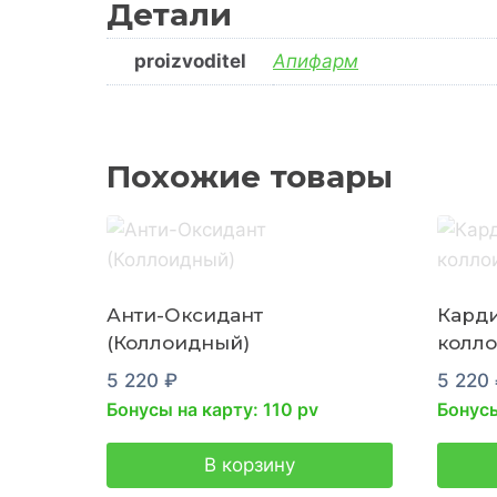
Детали
proizvoditel
Апифарм
Похожие товары
Анти-Оксидант
Карди
(Коллоидный)
колл
5 220
₽
5 220
Бонусы на карту: 110 pv
Бонусы
В корзину