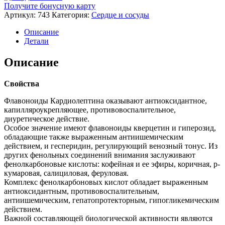
Получите бонусную карту
Артикул:
743
Категория:
Сердце и сосуды
Описание
Детали
Описание
Свойства
Флавоноиды Кардиолептина оказывают антиоксидантное,
капилляроукрепляющее, противовоспалительное,
диуретическое действие.
Особое значение имеют флавоноиды кверцетин и гиперозид,
обладающие также выраженным антиишемическим
действием, и гесперидин, регулирующий венозный тонус. Из
других фенольных соединений внимания заслуживают
фенолкарбоновые кислоты: кофейная и ее эфиры, коричная, р-
кумаровая, салициловая, феруловая.
Комплекс фенолкарбоновых кислот обладает выраженным
антиоксидантным, противовоспалительным,
антиишемическим, гепатопротекторным, гипогликемическим
действием.
Важной составляющей биологической активности являются