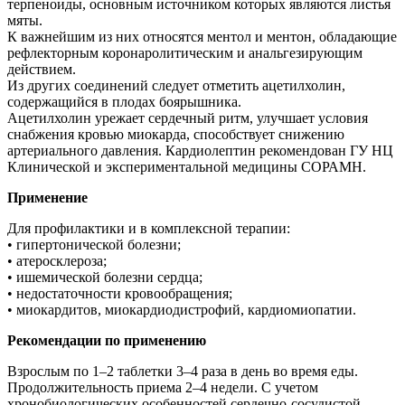
терпеноиды, основным источником которых являются листья
мяты.
К важнейшим из них относятся ментол и ментон, обладающие
рефлекторным коронаролитическим и анальгезирующим
действием.
Из других соединений следует отметить ацетилхолин,
содержащийся в плодах боярышника.
Ацетилхолин урежает сердечный ритм, улучшает условия
снабжения кровью миокарда, способствует снижению
артериального давления. Кардиолептин рекомендован ГУ НЦ
Клинической и экспериментальной медицины СОРАМН.
Применение
Для профилактики и в комплексной терапии:
• гипертонической болезни;
• атеросклероза;
• ишемической болезни сердца;
• недостаточности кровообращения;
• миокардитов, миокардиодистрофий, кардиомиопатии.
Рекомендации по применению
Взрослым по 1–2 таблетки 3–4 раза в день во время еды.
Продолжительность приема 2–4 недели. С учетом
хронобиологических особенностей сердечно-сосудистой