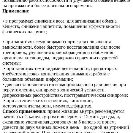
повышению работоспособности и улучшению обмена веществ
на протяжении более длительного времени.
Применение
• в программах снижения веса: для активизации обмена
веществ, снижения аппетита, повышения эффективности
физических нагрузок;
• при занятиях всеми видами спорта: для повышения
выносливости, более быстрого восстановления сил после
тренировок, улучшения кровообращения и снабжения
организма кислородом, поддержки сердечно-сосудистой
системы;
• при занятиях теми видами деятельности, при которых
требуется высокая концентрация внимания, работа с
большими объемами информации;
• для восстановления сил и эмоционального равновесия при
переутомлении, синдроме хронической усталости,
депрессивных расстройствах, посттравматическом синдроме;
• при астенических состояниях, гипотонии,
метеочувствительности, иммунодефицитах.
Способ применения
: прием живицы внутрь рекомендуется
начинать с 5 капель утром и вечером за 15 мин. до еды, и,
ежедневно увеличивая дозировку на 5 капель за прием,
довести до двух чайных ложек в день – по одной на утренний
и вечерний прием. Продолжительность курса – 2 месяца.