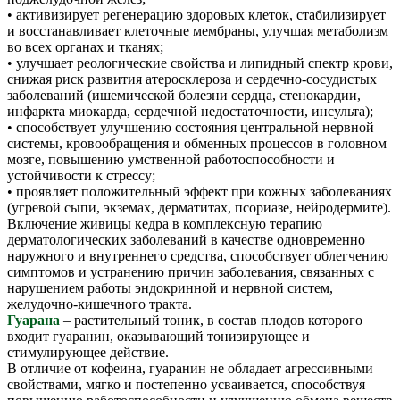
• активизирует регенерацию здоровых клеток, стабилизирует
и восстанавливает клеточные мембраны, улучшая метаболизм
во всех органах и тканях;
• улучшает реологические свойства и липидный спектр крови,
снижая риск развития атеросклероза и сердечно-сосудистых
заболеваний (ишемической болезни сердца, стенокардии,
инфаркта миокарда, сердечной недостаточности, инсульта);
• способствует улучшению состояния центральной нервной
системы, кровообращения и обменных процессов в головном
мозге, повышению умственной работоспособности и
устойчивости к стрессу;
• проявляет положительный эффект при кожных заболеваниях
(угревой сыпи, экземах, дерматитах, псориазе, нейродермите).
Включение живицы кедра в комплексную терапию
дерматологических заболеваний в качестве одновременно
наружного и внутреннего средства, способствует облегчению
симптомов и устранению причин заболевания, связанных с
нарушением работы эндокринной и нервной систем,
желудочно-кишечного тракта.
Гуарана
– растительный тоник, в состав плодов которого
входит гуаранин, оказывающий тонизирующее и
стимулирующее действие.
В отличие от кофеина, гуаранин не обладает агрессивными
свойствами, мягко и постепенно усваивается, способствуя