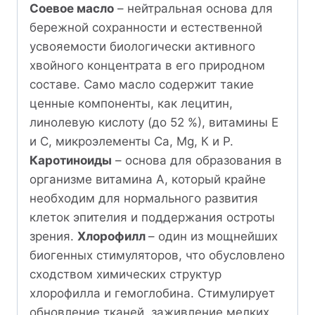
Соевое масло
– нейтральная основа для
бережной сохранности и естественной
усвояемости биологически активного
хвойного концентрата в его природном
составе. Само масло содержит такие
ценные компоненты, как лецитин,
линолевую кислоту (до 52 %), витамины Е
и С, микроэлементы Са, Mg, К и Р.
Каротиноиды
– основа для образования в
организме витамина А, который крайне
необходим для нормального развития
клеток эпителия и поддержания остроты
зрения.
Хлорофилл
– один из мощнейших
биогенных стимуляторов, что обусловлено
сходством химических структур
хлорофилла и гемоглобина. Стимулирует
обновление тканей, заживление мелких