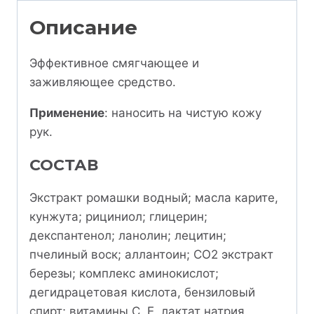
Описание
Эффективное смягчающее и
заживляющее средство.
Применение
: наносить на чистую кожу
рук.
СОСТАВ
Экстракт ромашки водный; масла карите,
кунжута; рициниол; глицерин;
декспантенол; ланолин; лецитин;
пчелиный воск; аллантоин; СО2 экстракт
березы; комплекс аминокислот;
дегидрацетовая кислота, бензиловый
спирт; витамины С, Е, лактат натрия.