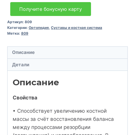
Получите бонусную карту
Артикул:
809
Категории:
Ортопедия
,
Суставы и костная система
Метка:
809
Описание
Детали
Описание
Свойства
• Способствует увеличению костной
массы за счёт восстановления баланса
между процессами резорбции