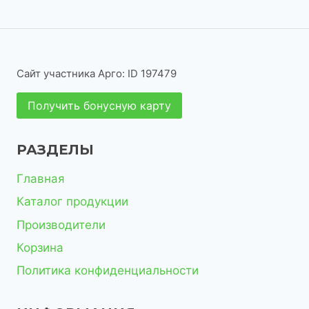
о
о
а
в
т
в
р
в
в
р
а
о
о
а
о
р
в
в
р
в
а
Сайт участника Арго: ID 197479
о
р
Получить бонусную карту
в
о
в
РАЗДЕЛЫ
Главная
Каталог продукции
Производители
Корзина
Политика конфиденциальности