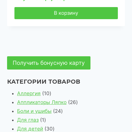
В корзину
Получить бонусную карту
КАТЕГОРИИ ТОВАРОВ
1
Аллергия
10
0
2
Аппликаторы Ляпко
26
т
2
6
Боли и ушибы
24
1
о
4
т
Для глаз
1
т
в
3
т
о
Для детей
30