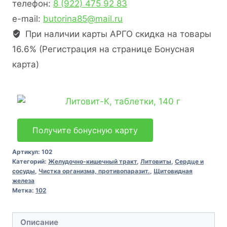
телефон:
8 (922) 475 92 83
e-mail:
butorina85@mail.ru
При наличии карты АРГО скидка на товары
16.6% (Регистрация на странице Бонусная
карта)
Получите бонусную карту
Артикул:
102
Категорий:
Желудочно-кишечный тракт
,
Литовиты
,
Сердце и
сосуды
,
Чистка организма, противопаразит.
,
Щитовидная
железа
Метка:
102
Описание