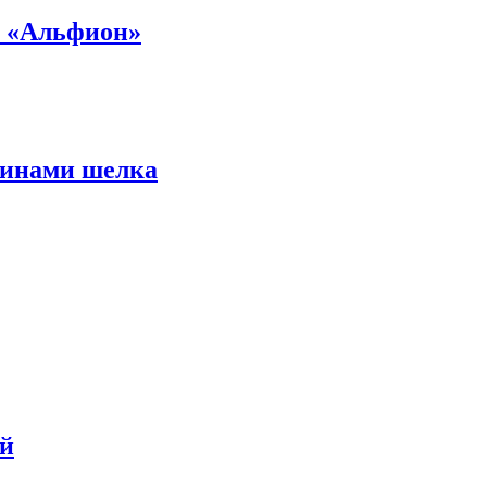
а «Альфион»
еинами шелка
ей