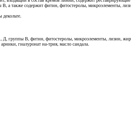
нт, входящий в состав кремов линии, содержит реставрирующи
ы В, а также содержит фитин, фитостеролы, микроэлементы, ли
 декольте.
 Д, группы В, фитин, фитостеролы, микроэлементы, лизин, жирн
 арники, гиалуронат на-трия, масло сандала.