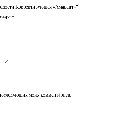
олодости Корректирующая «Амарант»”
ечены
*
ля последующих моих комментариев.