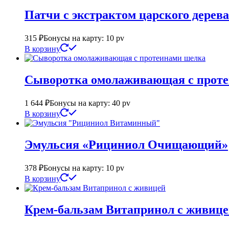
Патчи с экстрактом царского дерев
315
₽
Бонусы на карту: 10 pv
В корзину
Сыворотка омолаживающая с прот
1 644
₽
Бонусы на карту: 40 pv
В корзину
Эмульсия «Рициниол Очищающий»
378
₽
Бонусы на карту: 10 pv
В корзину
Крем-бальзам Витапринол с живиц