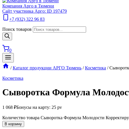
Компания Арго в Тюмени
Сайт участника Арго: ID 197479
+7 (932) 322 96 83
Поиск товаров
0
/
Каталог продукции АРГО Тюмень
/
Косметика
/
Сыворотк
Косметика
Сыворотка Формула Молодос
1 068
₽
Бонусы на карту: 25 pv
Количество товара Сыворотка Формула Молодости Корректир
В корзину