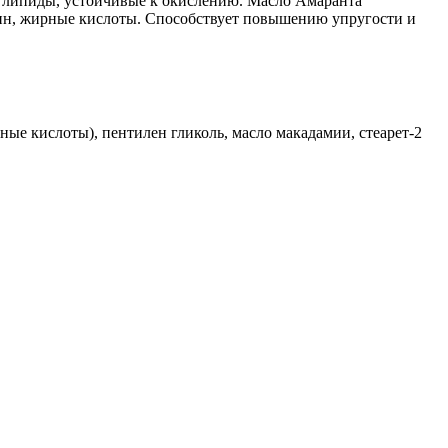
е липиды, устойчивые к окислению. Масло Амаранта
зин, жирные кислоты. Способствует повышению упругости и
ые кислоты), пентилен гликоль, масло макадамии, стеарет-2