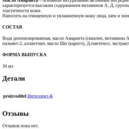
Масло Амаранта
– основной натуральный активный ингредие
характеризуется высоким содержанием витаминов А, Д, групп
эластичности кожи.
Наносить на очищенную и увлажненную кожу лица, шеи и зоны
СОСТАВ
Вода деионизированная, масло Амаранта (сквален, витамины А,
пальмет-2, аллантоин, масло Ши (каритэ), Д-пантенол, экстракт
ФОРМА ВЫПУСКА
30 мл
Детали
proizvoditel
Интеллект-К
Отзывы
Отзывов пока нет.