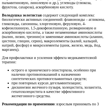
пальмитиновую, линолевую и др.), углеводы (глюкоза,
фруктоза, сахароза), аскорбиновую кислоту.
Володушка золотистая
содержит следующий комплекс
биологически активных соединений: флавоноиды – агликоны,
гликозиды, сапонины, хлоргеновую, феруловую, 4-
кофеоилхинную, 1,5-дикофеоилхинную, розмариновую и
аскорбиновую кислоты, а также незаменимые аминокислоты
(валин, лизин, треонин) и заменимые аминокислоты (аланин,
цистеин, глицин, серин), макроэлементы (калий, кальций,
натрий, фосфор) и микроэлементы (цинк, железо, медь, йод,
марганец).
Для профилактики и усиления эффекта медикаментозной
терапии:
острого и хронического описторхоза, особенно при
наличии противопоказаний к назначению
синтетических противогельминтных средств;
при повторных курсах дегельминтизации;
дискинезии желчного пузыря, холецистита, холангита,
гепатохолецистита в качестве эффективного
желчегонного средства.
Рекомендации по применению
: взрослым принимать по 3