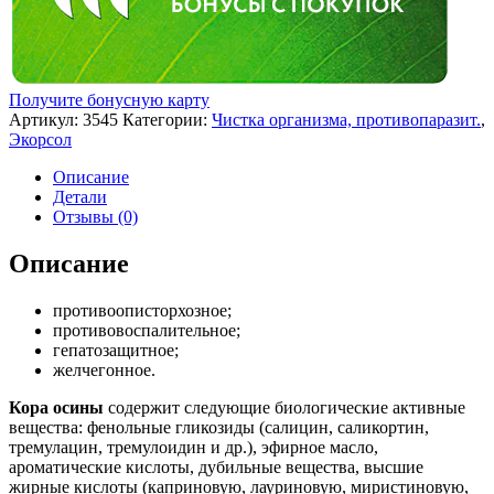
Получите бонусную карту
Артикул:
3545
Категории:
Чистка организма, противопаразит.
,
Экорсол
Описание
Детали
Отзывы (0)
Описание
противоописторхозное;
противовоспалительное;
гепатозащитное;
желчегонное.
Кора осины
содержит следующие биологические активные
вещества: фенольные гликозиды (салицин, саликортин,
тремулацин, тремулоидин и др.), эфирное масло,
ароматические кислоты, дубильные вещества, высшие
жирные кислоты (каприновую, лауриновую, миристиновую,