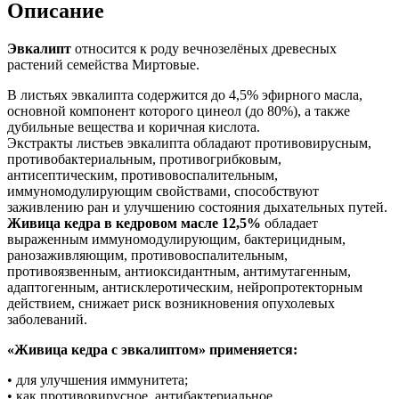
Описание
Эвкалипт
относится к роду вечнозелёных древесных
растений семейства Миртовые.
В листьях эвкалипта содержится до 4,5% эфирного масла,
основной компонент которого цинеол (до 80%), а также
дубильные вещества и коричная кислота.
Экстракты листьев эвкалипта обладают противовирусным,
противобактериальным, противогрибковым,
антисептическим, противовоспалительным,
иммуномодулирующим свойствами, способствуют
заживлению ран и улучшению состояния дыхательных путей.
Живица кедра в кедровом масле 12,5%
обладает
выраженным иммуномодулирующим, бактерицидным,
ранозаживляющим, противовоспалительным,
противоязвенным, антиоксидантным, антимутагенным,
адаптогенным, антисклеротическим, нейропротекторным
действием, снижает риск возникновения опухолевых
заболеваний.
«Живица кедра с эвкалиптом» применяется:
• для улучшения иммунитета;
• как противовирусное, антибактериальное,