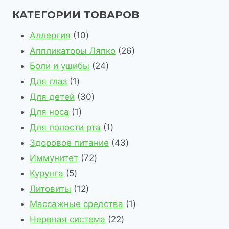
КАТЕГОРИИ ТОВАРОВ
1
Аллергия
10
0
2
Аппликаторы Ляпко
26
т
2
6
Боли и ушибы
24
1
о
4
т
Для глаз
1
т
в
3
т
о
Для детей
30
о
1
а
0
о
в
Для носа
1
в
т
р
т
в
1
а
Для полости рта
1
а
о
о
о
а
т
4
р
Здоровое питание
43
р
в
в
в
7
р
о
3
о
Иммунитет
72
5
а
а
2
а
в
т
в
Курунга
5
т
р
1
р
т
а
о
Литовиты
12
о
2
о
о
р
в
1
Массажные средства
1
в
т
в
в
2
а
т
Нервная система
22