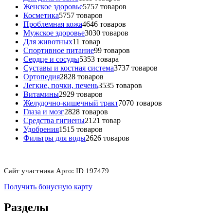
Женское здоровье
57
57 товаров
Косметика
57
57 товаров
Проблемная кожа
46
46 товаров
Мужское здоровье
30
30 товаров
Для животных
1
1 товар
Спортивное питание
9
9 товаров
Сердце и сосуды
53
53 товара
Суставы и костная система
37
37 товаров
Ортопедия
28
28 товаров
Легкие, почки, печень
35
35 товаров
Витамины
29
29 товаров
Желудочно-кишечный тракт
70
70 товаров
Глаза и мозг
28
28 товаров
Средства гигиены
21
21 товар
Удобрения
15
15 товаров
Фильтры для воды
26
26 товаров
Сайт участника Арго: ID 197479
Получить бонусную карту
Разделы