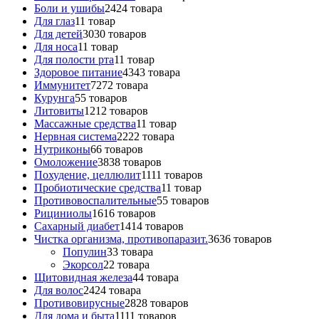
Боли и ушибы
24
24 товара
Для глаз
1
1 товар
Для детей
30
30 товаров
Для носа
1
1 товар
Для полости рта
1
1 товар
Здоровое питание
43
43 товара
Иммунитет
72
72 товара
Курунга
5
5 товаров
Литовиты
12
12 товаров
Массажные средства
1
1 товар
Нервная система
22
22 товара
Нутриконы
6
6 товаров
Омоложение
38
38 товаров
Похудение, целлюлит
11
11 товаров
Пробиотические средства
1
1 товар
Противовоспалительные
5
5 товаров
Рициниолы
16
16 товаров
Сахарный диабет
14
14 товаров
Чистка организма, противопаразит.
36
36 товаров
Популин
3
3 товара
Экорсол
2
2 товара
Щитовидная железа
4
4 товара
Для волос
24
24 товара
Противовирусные
28
28 товаров
Для дома и быта
11
11 товаров