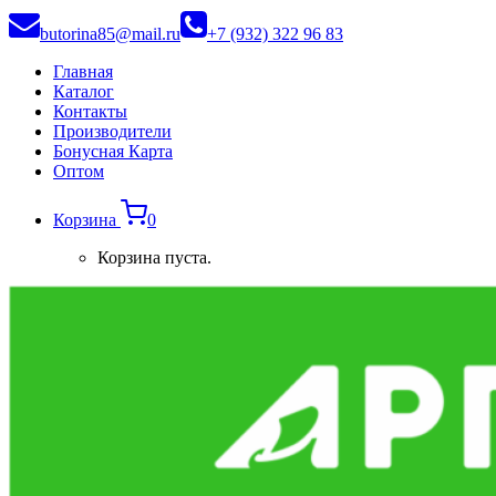
butorina85@mail.ru
+7 (932) 322 96 83
Главная
Каталог
Контакты
Производители
Бонусная Карта
Оптом
Корзина
0
Корзина пуста.