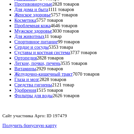
Противовирусные
28
28 товаров
Для дома и быта
11
11 товаров
Женское здоровье
57
57 товаров
Косметика
57
57 товаров
Проблемная кожа
46
46 товаров
Мужское здоровье
30
30 товаров
Для животных
1
1 товар
Спортивное питание
9
9 товаров
Сердце и сосуды
53
53 товара
Суставы и костная система
37
37 товаров
Ортопедия
28
28 товаров
Легкие, почки, печень
35
35 товаров
Витамины
29
29 товаров
Желудочно-кишечный тракт
70
70 товаров
Глаза и мозг
28
28 товаров
Средства гигиены
21
21 товар
Удобрения
15
15 товаров
Фильтры для воды
26
26 товаров
Сайт участника Арго: ID 197479
Получить бонусную карту