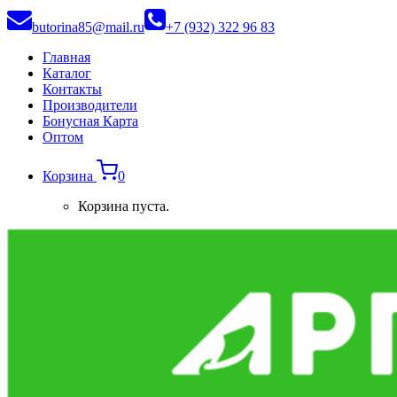
butorina85@mail.ru
+7 (932) 322 96 83
Главная
Каталог
Контакты
Производители
Бонусная Карта
Оптом
Корзина
0
Корзина пуста.