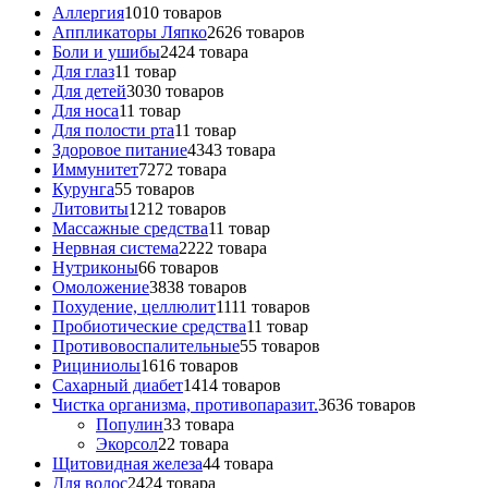
Аллергия
10
10 товаров
Аппликаторы Ляпко
26
26 товаров
Боли и ушибы
24
24 товара
Для глаз
1
1 товар
Для детей
30
30 товаров
Для носа
1
1 товар
Для полости рта
1
1 товар
Здоровое питание
43
43 товара
Иммунитет
72
72 товара
Курунга
5
5 товаров
Литовиты
12
12 товаров
Массажные средства
1
1 товар
Нервная система
22
22 товара
Нутриконы
6
6 товаров
Омоложение
38
38 товаров
Похудение, целлюлит
11
11 товаров
Пробиотические средства
1
1 товар
Противовоспалительные
5
5 товаров
Рициниолы
16
16 товаров
Сахарный диабет
14
14 товаров
Чистка организма, противопаразит.
36
36 товаров
Популин
3
3 товара
Экорсол
2
2 товара
Щитовидная железа
4
4 товара
Для волос
24
24 товара