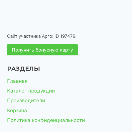
о
о
а
в
т
в
р
в
в
р
а
о
о
а
о
р
в
в
р
в
а
Сайт участника Арго: ID 197479
о
р
Получить бонусную карту
в
о
в
РАЗДЕЛЫ
Главная
Каталог продукции
Производители
Корзина
Политика конфиденциальности