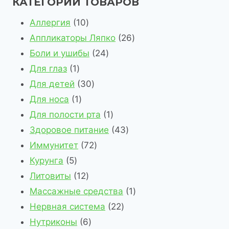
КАТЕГОРИИ ТОВАРОВ
1
Аллергия
10
0
2
Аппликаторы Ляпко
26
т
2
6
Боли и ушибы
24
1
о
4
т
Для глаз
1
т
в
3
т
о
Для детей
30
о
1
а
0
о
в
Для носа
1
в
т
р
т
в
1
а
Для полости рта
1
а
о
о
о
а
т
4
р
Здоровое питание
43
р
в
в
в
7
р
о
3
о
Иммунитет
72
5
а
а
2
а
в
т
в
Курунга
5
т
р
1
р
т
а
о
Литовиты
12
о
2
о
о
р
в
1
Массажные средства
1
в
т
в
в
2
а
т
Нервная система
22
а
о
6
а
2
р
о
Нутриконы
6