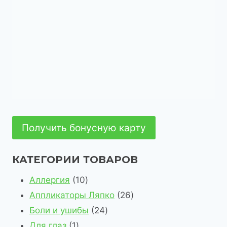
Получить бонусную карту
КАТЕГОРИИ ТОВАРОВ
1
Аллергия
10
0
2
Аппликаторы Ляпко
26
т
2
6
Боли и ушибы
24
1
о
4
т
Для глаз
1