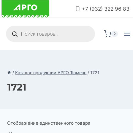
Перейти
+7 (932) 322 96 83
к
содержимому
Поиск
товаров
0
/
Каталог продукции АРГО Тюмень
/
1721
1721
Отображение единственного товара