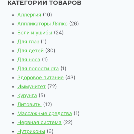
КАТЕГОРИИ ТОВАРОВ
1
Аллергия
10
0
2
Аппликаторы Ляпко
26
т
2
6
Боли и ушибы
24
1
о
4
т
Для глаз
1
т
в
3
т
о
Для детей
30
о
1
а
0
о
в
Для носа
1
в
т
р
т
в
1
а
Для полости рта
1
а
о
о
о
а
т
4
р
Здоровое питание
43
р
в
в
в
7
р
о
3
о
Иммунитет
72
5
а
а
2
а
в
т
в
Курунга
5
т
р
1
р
т
а
о
Литовиты
12
о
2
о
о
р
в
1
Массажные средства
1
в
т
в
в
2
а
т
Нервная система
22
а
о
6
а
2
р
о
Нутриконы
6