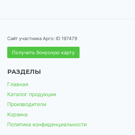
о
о
а
в
т
в
р
в
в
р
а
о
о
а
о
р
в
в
р
в
а
Сайт участника Арго: ID 197479
о
р
Получить бонусную карту
в
о
в
РАЗДЕЛЫ
Главная
Каталог продукции
Производители
Корзина
Политика конфиденциальности