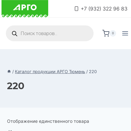
Перейти
+7 (932) 322 96 83
к
содержимому
Поиск
товаров
0
/
Каталог продукции АРГО Тюмень
/
220
220
Отображение единственного товара