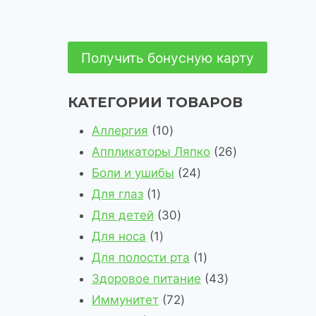
Получить бонусную карту
КАТЕГОРИИ ТОВАРОВ
1
Аллергия
10
0
2
Аппликаторы Ляпко
26
т
2
6
Боли и ушибы
24
1
о
4
т
Для глаз
1
т
в
3
т
о
Для детей
30
о
1
а
0
о
в
Для носа
1
в
т
р
т
в
1
а
Для полости рта
1
а
о
о
о
а
т
4
р
Здоровое питание
43
р
в
в
в
7
р
о
3
о
Иммунитет
72