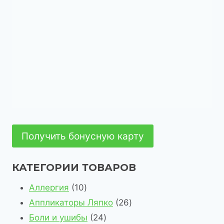
Получить бонусную карту
КАТЕГОРИИ ТОВАРОВ
1
Аллергия
10
0
2
Аппликаторы Ляпко
26
т
2
6
Боли и ушибы
24