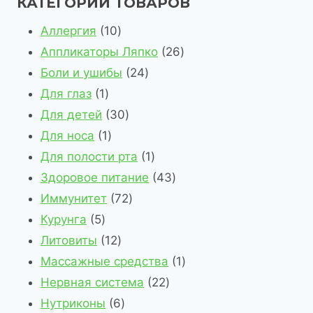
КАТЕГОРИИ ТОВАРОВ
1
Аллергия
10
0
2
Аппликаторы Ляпко
26
т
2
6
Боли и ушибы
24
1
о
4
т
Для глаз
1
т
в
3
т
о
Для детей
30
о
1
а
0
о
в
Для носа
1
в
т
р
т
в
1
а
Для полости рта
1
а
о
о
о
а
т
4
р
Здоровое питание
43
р
в
в
в
7
р
о
3
о
Иммунитет
72
5
а
а
2
а
в
т
в
Курунга
5
т
р
1
р
т
а
о
Литовиты
12
о
2
о
о
р
в
1
Массажные средства
1
в
т
в
в
2
а
т
Нервная система
22
а
о
6
а
2
р
о
Нутриконы
6