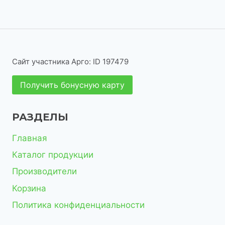
о
о
а
в
т
в
р
в
в
р
а
о
о
а
о
р
в
в
р
в
а
Сайт участника Арго: ID 197479
о
р
Получить бонусную карту
в
о
в
РАЗДЕЛЫ
Главная
Каталог продукции
Производители
Корзина
Политика конфиденциальности