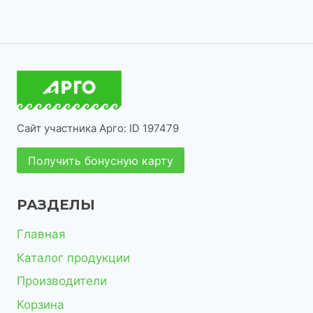
о
о
а
в
т
в
р
в
в
р
а
о
о
а
о
р
в
в
р
в
а
о
р
в
о
Сайт участника Арго: ID 197479
в
Получить бонусную карту
РАЗДЕЛЫ
Главная
Каталог продукции
Производители
Корзина