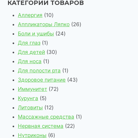
КАТЕГОРИИ ТОВАРОВ
1
Аллергия
10
0
2
Аппликаторы Ляпко
26
т
2
6
Боли и ушибы
24
1
о
4
т
Для глаз
1
т
в
3
т
о
Для детей
30
о
1
а
0
о
в
Для носа
1
в
т
р
т
в
1
а
Для полости рта
1
а
о
о
о
а
т
4
р
Здоровое питание
43
р
в
в
в
7
р
о
3
о
Иммунитет
72
5
а
а
2
а
в
т
в
Курунга
5
т
р
1
р
т
а
о
Литовиты
12
о
2
о
о
р
в
1
Массажные средства
1
в
т
в
в
2
а
т
Нервная система
22
а
о
6
а
2
р
о
Нутриконы
6