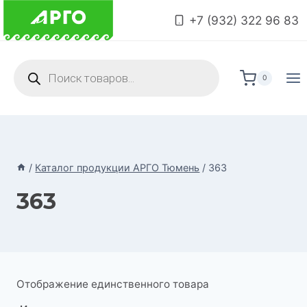
Перейти
+7 (932) 322 96 83
к
содержимому
Поиск
товаров
0
/
Каталог продукции АРГО Тюмень
/
363
363
Отображение единственного товара