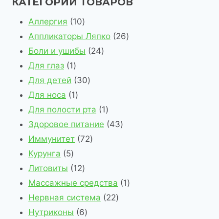
КАТЕГОРИИ ТОВАРОВ
1
Аллергия
10
0
2
Аппликаторы Ляпко
26
т
2
6
Боли и ушибы
24
1
о
4
т
Для глаз
1
т
в
3
т
о
Для детей
30
о
1
а
0
о
в
Для носа
1
в
т
р
т
в
1
а
Для полости рта
1
а
о
о
о
а
т
4
р
Здоровое питание
43
р
в
в
в
7
р
о
3
о
Иммунитет
72
5
а
а
2
а
в
т
в
Курунга
5
т
р
1
р
т
а
о
Литовиты
12
о
2
о
о
р
в
1
Массажные средства
1
в
т
в
в
2
а
т
Нервная система
22
а
о
6
а
2
р
о
Нутриконы
6