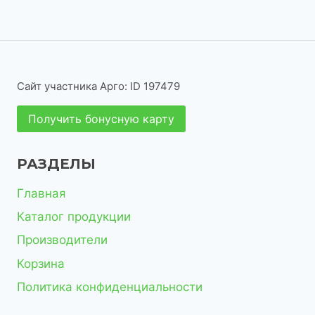
о
о
а
в
т
в
р
в
в
р
а
о
о
а
о
р
в
в
р
в
а
Сайт участника Арго: ID 197479
о
р
Получить бонусную карту
в
о
в
РАЗДЕЛЫ
Главная
Каталог продукции
Производители
Корзина
Политика конфиденциальности