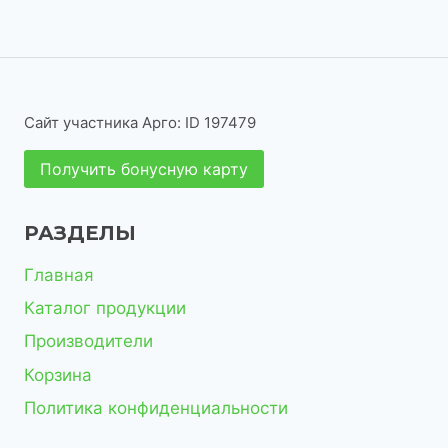
о
о
а
в
т
в
р
в
в
р
а
о
о
а
о
р
в
в
р
в
а
Сайт участника Арго: ID 197479
о
р
Получить бонусную карту
в
о
в
РАЗДЕЛЫ
Главная
Каталог продукции
Производители
Корзина
Политика конфиденциальности