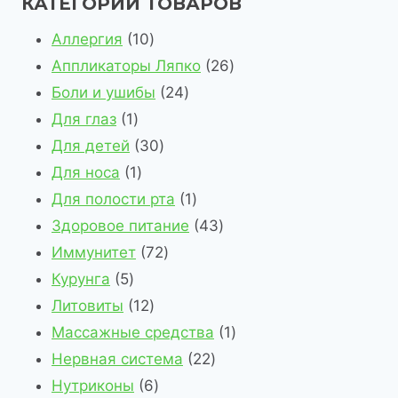
КАТЕГОРИИ ТОВАРОВ
1
Аллергия
10
0
2
Аппликаторы Ляпко
26
т
2
6
Боли и ушибы
24
1
о
4
т
Для глаз
1
т
в
3
т
о
Для детей
30
о
1
а
0
о
в
Для носа
1
в
т
р
т
в
1
а
Для полости рта
1
а
о
о
о
а
т
4
р
Здоровое питание
43
р
в
в
в
7
р
о
3
о
Иммунитет
72
5
а
а
2
а
в
т
в
Курунга
5
т
р
1
р
т
а
о
Литовиты
12
о
2
о
о
р
в
1
Массажные средства
1
в
т
в
в
2
а
т
Нервная система
22
а
о
6
а
2
р
о
Нутриконы
6