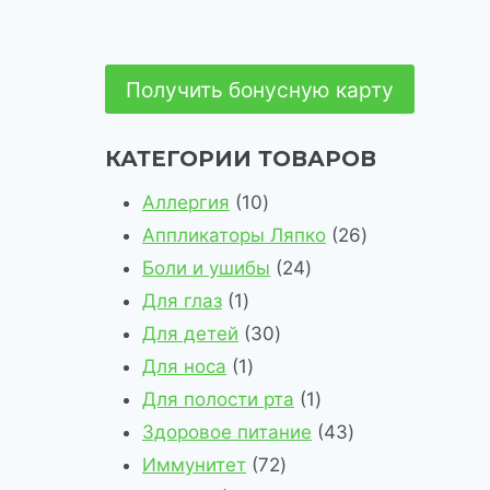
Получить бонусную карту
КАТЕГОРИИ ТОВАРОВ
1
Аллергия
10
0
2
Аппликаторы Ляпко
26
т
2
6
Боли и ушибы
24
1
о
4
т
Для глаз
1
т
в
3
т
о
Для детей
30
о
1
а
0
о
в
Для носа
1
в
т
р
т
в
1
а
Для полости рта
1
а
о
о
о
а
т
4
р
Здоровое питание
43
р
в
в
в
7
р
о
3
о
Иммунитет
72