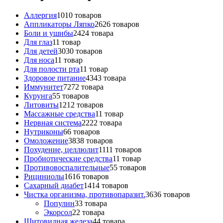
Аллергия
10
10 товаров
Аппликаторы Ляпко
26
26 товаров
Боли и ушибы
24
24 товара
Для глаз
1
1 товар
Для детей
30
30 товаров
Для носа
1
1 товар
Для полости рта
1
1 товар
Здоровое питание
43
43 товара
Иммунитет
72
72 товара
Курунга
5
5 товаров
Литовиты
12
12 товаров
Массажные средства
1
1 товар
Нервная система
22
22 товара
Нутриконы
6
6 товаров
Омоложение
38
38 товаров
Похудение, целлюлит
11
11 товаров
Пробиотические средства
1
1 товар
Противовоспалительные
5
5 товаров
Рициниолы
16
16 товаров
Сахарный диабет
14
14 товаров
Чистка организма, противопаразит.
36
36 товаров
Популин
3
3 товара
Экорсол
2
2 товара
Щитовидная железа
4
4 товара