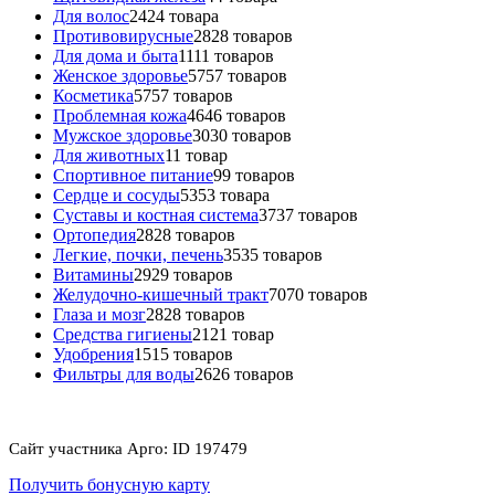
Для волос
24
24 товара
Противовирусные
28
28 товаров
Для дома и быта
11
11 товаров
Женское здоровье
57
57 товаров
Косметика
57
57 товаров
Проблемная кожа
46
46 товаров
Мужское здоровье
30
30 товаров
Для животных
1
1 товар
Спортивное питание
9
9 товаров
Сердце и сосуды
53
53 товара
Суставы и костная система
37
37 товаров
Ортопедия
28
28 товаров
Легкие, почки, печень
35
35 товаров
Витамины
29
29 товаров
Желудочно-кишечный тракт
70
70 товаров
Глаза и мозг
28
28 товаров
Средства гигиены
21
21 товар
Удобрения
15
15 товаров
Фильтры для воды
26
26 товаров
Сайт участника Арго: ID 197479
Получить бонусную карту