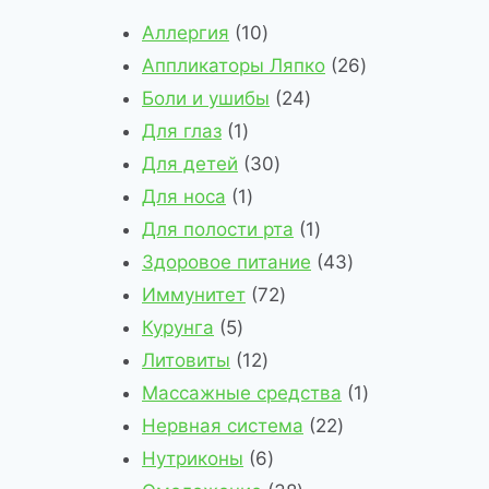
1
Аллергия
10
0
2
Аппликаторы Ляпко
26
т
2
6
Боли и ушибы
24
1
о
4
т
Для глаз
1
т
в
3
т
о
Для детей
30
о
1
а
0
о
в
Для носа
1
в
т
р
т
в
1
а
Для полости рта
1
а
о
о
о
а
т
4
р
Здоровое питание
43
р
в
в
в
7
р
о
3
о
Иммунитет
72
5
а
а
2
а
в
т
в
Курунга
5
т
р
1
р
т
а
о
Литовиты
12
о
2
о
о
р
в
1
Массажные средства
1
в
т
в
в
2
а
т
Нервная система
22
а
о
6
а
2
р
о
Нутриконы
6