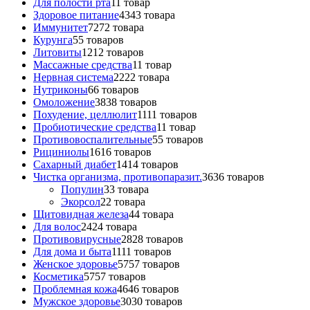
Для полости рта
1
1 товар
Здоровое питание
43
43 товара
Иммунитет
72
72 товара
Курунга
5
5 товаров
Литовиты
12
12 товаров
Массажные средства
1
1 товар
Нервная система
22
22 товара
Нутриконы
6
6 товаров
Омоложение
38
38 товаров
Похудение, целлюлит
11
11 товаров
Пробиотические средства
1
1 товар
Противовоспалительные
5
5 товаров
Рициниолы
16
16 товаров
Сахарный диабет
14
14 товаров
Чистка организма, противопаразит.
36
36 товаров
Популин
3
3 товара
Экорсол
2
2 товара
Щитовидная железа
4
4 товара
Для волос
24
24 товара
Противовирусные
28
28 товаров
Для дома и быта
11
11 товаров
Женское здоровье
57
57 товаров
Косметика
57
57 товаров
Проблемная кожа
46
46 товаров
Мужское здоровье
30
30 товаров