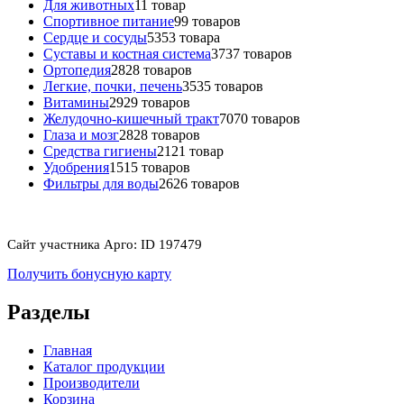
Для животных
1
1 товар
Спортивное питание
9
9 товаров
Сердце и сосуды
53
53 товара
Суставы и костная система
37
37 товаров
Ортопедия
28
28 товаров
Легкие, почки, печень
35
35 товаров
Витамины
29
29 товаров
Желудочно-кишечный тракт
70
70 товаров
Глаза и мозг
28
28 товаров
Средства гигиены
21
21 товар
Удобрения
15
15 товаров
Фильтры для воды
26
26 товаров
Сайт участника Арго: ID 197479
Получить бонусную карту
Разделы
Главная
Каталог продукции
Производители
Корзина