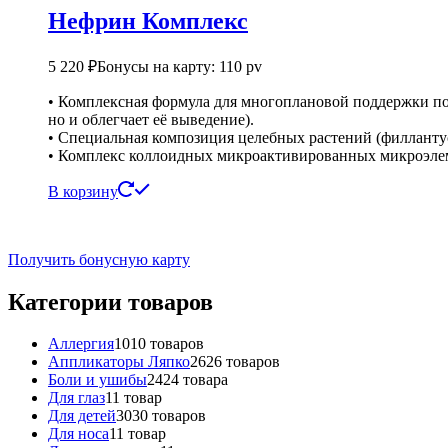
Нефрин Комплекс
5 220
₽
Бонусы на карту: 110 pv
• Комплексная формула для многоплановой поддержки поч
но и облегчает её выведение).
• Специальная композиция целебных растений (филланту
• Комплекс коллоидных микроактивированных микроэлеме
В корзину
Получить бонусную карту
Категории товаров
Аллергия
10
10 товаров
Аппликаторы Ляпко
26
26 товаров
Боли и ушибы
24
24 товара
Для глаз
1
1 товар
Для детей
30
30 товаров
Для носа
1
1 товар