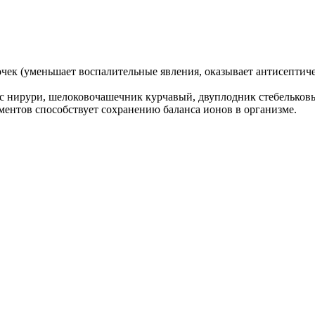
ек (уменьшает воспалительные явления, оказывает антисептичес
с нирури, шелоковочашечник курчавый, двуплодник стебельков
нтов способствует сохранению баланса ионов в организме.