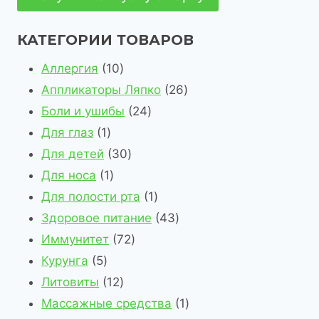
КАТЕГОРИИ ТОВАРОВ
1
Аллергия
10
0
2
Аппликаторы Ляпко
26
т
2
6
Боли и ушибы
24
1
о
4
т
Для глаз
1
т
в
3
т
о
Для детей
30
о
1
а
0
о
в
Для носа
1
в
т
р
т
в
1
а
Для полости рта
1
а
о
о
о
а
т
4
р
Здоровое питание
43
р
в
в
в
7
р
о
3
о
Иммунитет
72
5
а
а
2
а
в
т
в
Курунга
5
т
р
1
р
т
а
о
Литовиты
12
о
2
о
о
р
в
1
Массажные средства
1