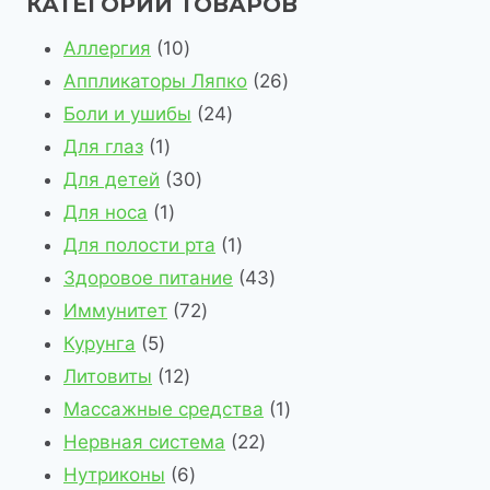
КАТЕГОРИИ ТОВАРОВ
1
Аллергия
10
0
2
Аппликаторы Ляпко
26
т
2
6
Боли и ушибы
24
1
о
4
т
Для глаз
1
т
в
3
т
о
Для детей
30
о
1
а
0
о
в
Для носа
1
в
т
р
т
в
1
а
Для полости рта
1
а
о
о
о
а
т
4
р
Здоровое питание
43
р
в
в
в
7
р
о
3
о
Иммунитет
72
5
а
а
2
а
в
т
в
Курунга
5
т
р
1
р
т
а
о
Литовиты
12
о
2
о
о
р
в
1
Массажные средства
1
в
т
в
в
2
а
т
Нервная система
22
а
о
6
а
2
р
о
Нутриконы
6