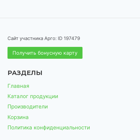
о
о
а
в
т
в
р
в
в
р
а
о
о
а
о
р
в
в
р
в
а
Сайт участника Арго: ID 197479
о
р
Получить бонусную карту
в
о
в
РАЗДЕЛЫ
Главная
Каталог продукции
Производители
Корзина
Политика конфиденциальности