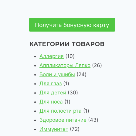
Получить бонусную карту
КАТЕГОРИИ ТОВАРОВ
1
Аллергия
10
0
2
Аппликаторы Ляпко
26
т
2
6
Боли и ушибы
24
1
о
4
т
Для глаз
1
т
в
3
т
о
Для детей
30
о
1
а
0
о
в
Для носа
1
в
т
р
т
в
1
а
Для полости рта
1
а
о
о
о
а
т
4
р
Здоровое питание
43
р
в
в
в
7
р
о
3
о
Иммунитет
72