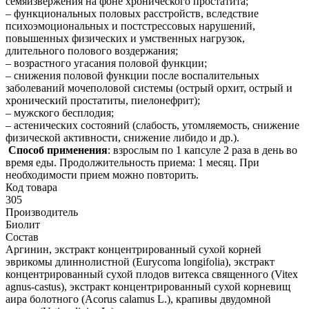
семяизвержения на фоне хронического простатита;
– функциональных половых расстройств, вследствие
психоэмоциональных и постстрессовых нарушений,
повышенных физических и умственных нагрузок,
длительного полового воздержания;
– возрастного угасания половой функции;
– снижения половой функции после воспалительных
заболеваний мочеполовой системы (острый орхит, острый и
хронический простатиты, пиелонефрит);
– мужского бесплодия;
– астенических состояний (слабость, утомляемость, снижение
физической активности, снижение либидо и др.).
Способ применения
: взрослым по 1 капсуле 2 раза в день во
время еды. Продолжительность приема: 1 месяц. При
необходимости прием можно повторить.
Код товара
305
Производитель
Биолит
Состав
Аргинин, экстракт концентрированный сухой корней
эврикомы длиннолистной (Eurycoma longifolia), экстракт
концентрированный сухой плодов витекса священного (Vitex
agnus-castus), экстракт концентрированный сухой корневищ
аира болотного (Acorus calamus L.), крапивы двудомной