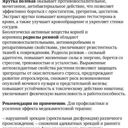
Ярутка полевая
оказывает противовоспалительное,
мочегонное, антибактериальное действие, что позволяет
эффективно бороться с простатитом, уретритом, циститом.
Экстракт ярутки повышает концентрацию тестостерона в
крови, а также улучшает кровообращение и укрепляет стенки
сосудов.
Биологически активные вещества корней и
корневищ
родиолы розовой
обладают
противовоспалительными, антимикробными и
репаративными свойствами, увеличивают резистентность
тканей к повреждениям. Родиола розовая – сильный
адаптоген, повышает жизненные силы и энергию, борется со
стрессом, тревожностью и усталостью. Выраженные
антиоксидантные свойства растения позволяют защищать
эритроциты от окислительного стресса, предупреждают
развитие атеросклероза, снижают риск возникновения
опухолей мочевого пузыря и предстательной железы;
повышают устойчивость к токсическому действию никотина;
увеличивают физическую выносливость и работоспособность.
Рекомендации по применению
. Для профилактики и
усиления эффекта медикаментозной терапии:
– нарушений эрекции (эректильная дисфункция) различного
происхождения; – снижения адекватных эрекций и раннего