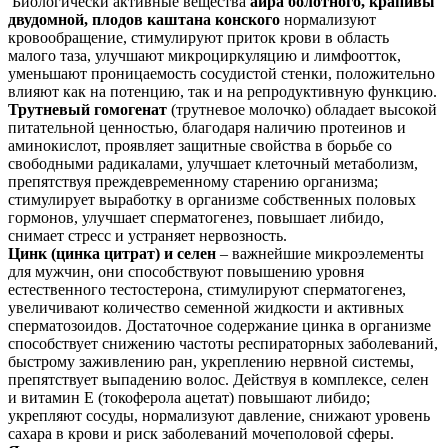
Биологически активные вещества
аира болотного, крапивы
двудомной, плодов каштана конского
нормализуют
кровообращение, стимулируют приток крови в область
малого таза, улучшают микроциркуляцию и лимфоотток,
уменьшают проницаемость сосудистой стенки, положительно
влияют как на потенцию, так и на репродуктивную функцию.
Трутневый гомогенат
(трутневое молочко) обладает высокой
питательной ценностью, благодаря наличию протеинов и
аминокислот, проявляет защитные свойства в борьбе со
свободными радикалами, улучшает клеточный метаболизм,
препятствуя преждевременному старению организма;
стимулирует выработку в организме собственных половых
гормонов, улучшает сперматогенез, повышает либидо,
снимает стресс и устраняет нервозность.
Цинк (цинка цитрат) и селен
– важнейшие микроэлементы
для мужчин, они способствуют повышению уровня
естественного тестостерона, стимулируют сперматогенез,
увеличивают количество семенной жидкости и активных
сперматозоидов. Достаточное содержание цинка в организме
способствует снижению частоты респираторных заболеваний,
быстрому заживлению ран, укреплению нервной системы,
препятствует выпадению волос. Действуя в комплексе, селен
и витамин Е (токоферола ацетат) повышают либидо;
укрепляют сосуды, нормализуют давление, снижают уровень
сахара в крови и риск заболеваний мочеполовой сферы.