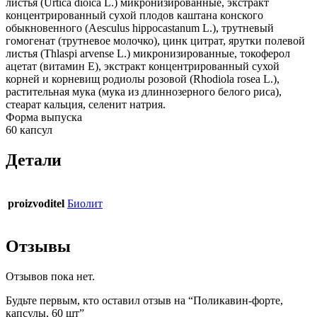
листья (Urtica dioica L.) микронизированные, экстракт
концентрированный сухой плодов каштана конского
обыкновенного (Aesculus hippocastanum L.), трутневый
гомогенат (трутневое молочко), цинк цитрат, ярутки полевой
листья (Thlaspi arvense L.) микронизированные, токоферол
ацетат (витамин Е), экстракт концентрированный сухой
корней и корневищ родиолы розовой (Rhodiola rosea L.),
растительная мука (мука из длиннозерного белого риса),
стеарат кальция, селенит натрия.
Форма выпуска
60 капсул
Детали
proizvoditel
Биолит
Отзывы
Отзывов пока нет.
Будьте первым, кто оставил отзыв на “Поликавин-форте,
капсулы, 60 шт”