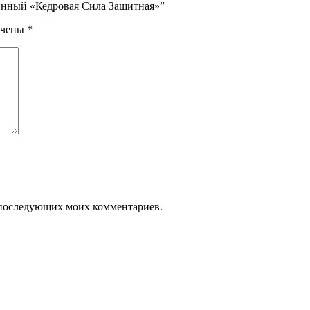
минный «Кедровая Сила Защитная»”
ечены
*
ля последующих моих комментариев.