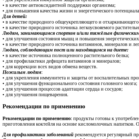
• в качестве антиоксидантной поддержки организма;
• для повышения качества жизни и энергетического потенциала
Для детей:
• в качестве природного общеукрепляющего и отхаркивающего 
• в качестве природного источника легкоусвояемого раститель
Людям, занимающимся спортом и/или тяжёлым физически
• для улучшения состояния мышц и повышения энергетических 
• в качестве природного источника витаминов, минералов и лег
Л
юдям, соблюдающим пост или находящимся на диете:
• в качестве источника полноценного растительного белка;
• для профилактики дефицита витаминов и минералов;
• для коррекции всех видов обмена веществ.
Пожилым людям
:
• для укрепления иммунитета и защиты от воспалительных про
• для улучшения функционального состояния головного мозга;
• для улучшения процессов адаптации сердца и сосудов;
• для улучшения пищеварения.
Рекомендации по применению
Рекомендации по применению
: продукты готовы к употребле
приготовления коктейля на основе кисломолочных напитков. Он
Для профилактики заболеваний
рекомендуется регулярный при