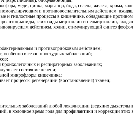
н А (каротиноиды), биофлавоноиды;
фора, меди, цинка, марганца, йода, селена, железа, хрома, каль
номодулирующим и противовоспалительным действием, входящи
ные и гнилостные процессы в кишечнике, обладающие противо
проантоцианиды, гликозиды миртиллин и неомиртиллин, входящи
ивовирусным действием, холин, стимулирующий синтез фосфоли
вобактериальным и противогрибковым действием;
, особенно в сезон простудных заболеваний;
сов;
и бронхолёгочных и респираторных заболеваниях;
улучшает состояние печени;
альной микрофлоры кишечника;
ивает процессы регенерации (восстановления) тканей;
ительных заболеваний любой локализации (верхних дыхательных
ий, в холодное время года для профилактики и коррекции этих 