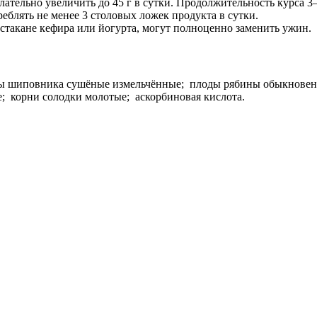
ательно увеличить до 45 г в сутки. Продолжительность курса 3–
еблять не менее 3 столовых ложек продукта в сутки.
в стакане кефира или йогурта, могут полноценно заменить ужин.
ды шиповника сушёные измельчённые; плоды рябины обыкновен
 корни солодки молотые; аскорбиновая кислота.