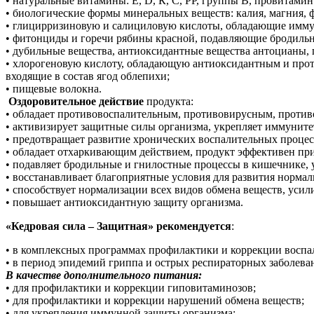
• натуральные витамины: Е, D, К, С, РР, группы В, провитами
• биологические формы минеральных веществ: калия, магния, фос
• глицирризиновую и салициловую кислоты, обладающие имму
• фитонциды и горечи рябины красной, подавляющие бродиль
• дубильные вещества, антиоксидантные вещества антоцианы, 
• хлорогеновую кислоту, обладающую антиоксидантным и прот
входящие в состав ягод облепихи;
• пищевые волокна.
Оздоровительное действие
продукта:
• обладает противовоспалительным, противовирусным, проти
• активизирует защитные силы организма, укрепляет иммунитет
• предотвращает развитие хронических воспалительных процес
• обладает отхаркивающим действием, продукт эффективен пр
• подавляет бродильные и гнилостные процессы в кишечнике, 
• восстанавливает благоприятные условия для развития норм
• способствует нормализации всех видов обмена веществ, усил
• повышает антиоксидантную защиту организма.
«Кедровая сила – Защитная» рекомендуется
:
• в комплексных программах профилактики и коррекции воспал
• в период эпидемий гриппа и острых респираторных заболеван
В качестве дополнительного питания:
• для профилактики и коррекции гиповитаминозов;
• для профилактики и коррекции нарушений обмена веществ;
• для укрепления иммунной защиты организма;