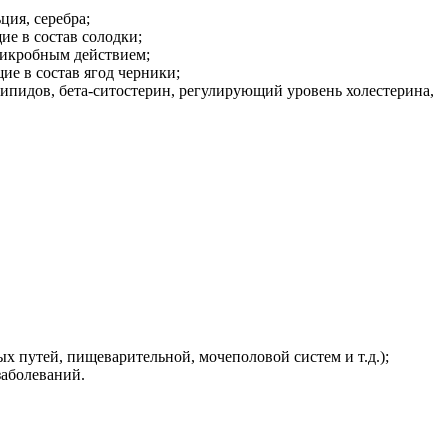
ция, серебра;
е в состав солодки;
микробным действием;
е в состав ягод черники;
пидов, бета-ситостерин, регулирующий уровень холестерина,
 путей, пищеварительной, мочеполовой систем и т.д.);
заболеваний.