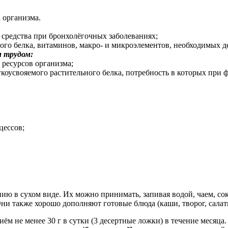
 организма.
средства при бронхолёгочных заболеваниях;
ного белка, витаминов, макро- и микроэлементов, необходимых д
м трудом:
ресурсов организма;
коусвояемого растительного белка, потребность в которых при ф
цессов;
нию в сухом виде. Их можно принимать, запивая водой, чаем, со
и также хорошо дополняют готовые блюда (каши, творог, салаты
ём не менее 30 г в сутки (3 десертные ложки) в течение месяца.