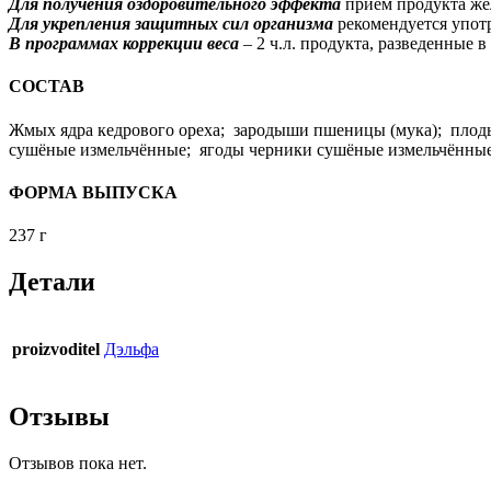
Для получения оздоровительного эффекта
приём продукта жел
Для укрепления защитных сил организма
рекомендуется употр
В программах коррекции веса
– 2 ч.л. продукта, разведенные 
СОСТАВ
Жмых ядра кедрового ореха; зародыши пшеницы (мука); пло
сушёные измельчённые; ягоды черники сушёные измельчённые;
ФОРМА ВЫПУСКА
237 г
Детали
proizvoditel
Дэльфа
Отзывы
Отзывов пока нет.