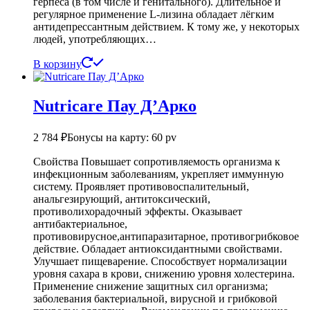
герпеса (в том числе и генитального). Длительное и
регулярное применение L-лизина обладает лёгким
антидепрессантным действием. К тому же, у некоторых
людей, употребляющих…
В корзину
Nutricare Пау Д’Арко
2 784
₽
Бонусы на карту: 60 pv
Свойства Повышает сопротивляемость организма к
инфекционным заболеваниям, укрепляет иммунную
систему. Проявляет противовоспалительный,
анальгезирующий, антитоксический,
противолихорадочный эффекты. Оказывает
антибактериальное,
противовирусное,антипаразитарное, противогрибковое
действие. Обладает антиоксидантными свойствами.
Улучшает пищеварение. Способствует нормализации
уровня сахара в крови, снижению уровня холестерина.
Применение снижение защитных сил организма;
заболевания бактериальной, вирусной и грибковой