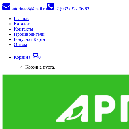
butorina85@mail.ru
+7 (932) 322 96 83
Главная
Каталог
Контакты
Производители
Бонусная Карта
Оптом
Корзина
0
Корзина пуста.