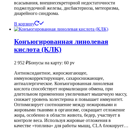
всасывания, внешнесекреторной недостаточности
поджелудочной железы, дисбактериоза, метеоризма,
диарейного синдрома.
В корзину
Конъюгированная линолевая
кислота (КЛК)
2 952
₽
Бонусы на карту: 60 pv
Антиоксидантное, жиросжигающее,
иммунокорректирующее, сахароснижающее,
антиаллергическое. Конъюгированная линолевая
кислота способствует нормализации обмена, при
длительном применении увеличивает мышечную массу,
снижает уровень холестерина и повышает иммунитет.
Оптимизирует соотношение между нежировыми и
жировыми тканями в организме, сокращает отложение
жира, особенно в области живота, бедер, участвует в
контроле веса. Используя жировые отложения в
качестве «топлива» для работы мышц, CLA блокирует…