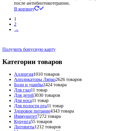
после антибиотикотерапии.
В корзину
1
2
→
Получить бонусную карту
Категории товаров
Аллергия
10
10 товаров
Аппликаторы Ляпко
26
26 товаров
Боли и ушибы
24
24 товара
Для глаз
1
1 товар
Для детей
30
30 товаров
Для носа
1
1 товар
Для полости рта
1
1 товар
Здоровое питание
43
43 товара
Иммунитет
72
72 товара
Курунга
5
5 товаров
Литовиты
12
12 товаров