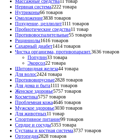
Массажные средства
1
1 товар
Нервная система
22
22 товара
Нутриконы
6
6 товаров
Омоложение
38
38 товаров
Похудение, целлюлит
11
11 товаров
Пробиотические средства
1
1 товар
Противовоспалительные
5
5 товаров
Рициниолы
16
16 товаров
Сахарный диабет
14
14 товаров
Чистка организма, противопаразит.
36
36 товаров
Популин
3
3 товара
Экорсол
2
2 товара
Щитовидная железа
4
4 товара
Для волос
24
24 товара
Противовирусные
28
28 товаров
Для дома и быта
11
11 товаров
Женское здоровье
57
57 товаров
Косметика
57
57 товаров
Проблемная кожа
46
46 товаров
Мужское здоровье
30
30 товаров
Для животных
1
1 товар
Спортивное питание
9
9 товаров
Сердце и сосуды
53
53 товара
Суставы и костная система
37
37 товаров
Ортопедия
28
28 товаров