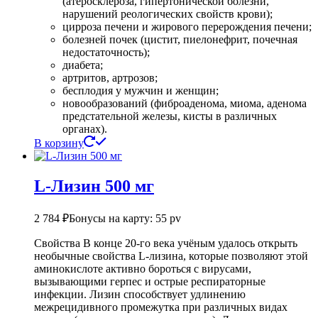
(атеросклероза, гипертонической болезни,
нарушений реологических свойств крови);
цирроза печени и жирового перерождения печени;
болезней почек (цистит, пиелонефрит, почечная
недостаточность);
диабета;
артритов, артрозов;
бесплодия у мужчин и женщин;
новообразований (фиброаденома, миома, аденома
предстательной железы, кисты в различных
органах).
В корзину
L-Лизин 500 мг
2 784
₽
Бонусы на карту: 55 pv
Свойства В конце 20-го века учёным удалось открыть
необычные свойства L-лизина, которые позволяют этой
аминокислоте активно бороться с вирусами,
вызывающими герпес и острые респираторные
инфекции. Лизин способствует удлинению
межрецидивного промежутка при различных видах